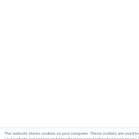
This website stores cookies on your computer. These cookies are used t
your website experience and provide more personalized services to you, 