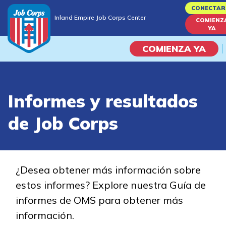
Skip
CONECTAR
Inland Empire Job Corps Center
to
COMIENZ
Inland Empire Job Corps Center
YA
main
content
COMIENZA YA
Programas
Informes y resultados
Vida En El Campus Universita
de Job Corps
Habilidades académicas
Viaje de la carrera
¿Desea obtener más información sobre
estos informes? Explore nuestra Guía de
Estudiar
informes de OMS para obtener más
información.
Programas de Entrenamient