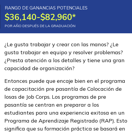
Administración de oficina
RANGO DE GANANCIAS POTENCIALES
$36,140-$82,960*
Artes culinarias
POR AÑO DESPUÉS DE LA GRADUACIÓN
Asistente médico administrat
¿Le gusta trabajar y crear con las manos? ¿Le
Asistente médico clínico
gusta trabajar en equipo y resolver problemas?
Ver más ...
¿Presta atención a los detalles y tiene una gran
capacidad de organización?
Aprender más
Entonces puede que encaje bien en el programa
de capacitación pre pasantía de Colocación de
Estudiantes
losas de Job Corps. Los programas de pre
pasantía se centran en preparar a los
Padres/Influenciadores
estudiantes para una experiencia exitosa en un
Empleadores
Programa de Aprendizaje Registrado (RAP). Esto
significa que su formación práctica se basará en