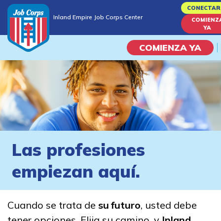
Skip
CONECTAR
Inland Empire Job Corps Center
to
COMIENZ
Inland Empire Job Corps Center
YA
main
content
COMIENZA YA
Programas
Vida En El Campus Universita
Habilidades académicas
Las profesiones
Viaje de la carrera
empiezan aquí.
Estudiar
Cuando se trata de
su futuro
, usted debe
Programas de Entrenamient
tener opciones. Elija su camino, y
Inland