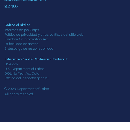
92407
Sobre el sitio:
Informes de Job Corps
Política de privacidad y otras políticas del sitio web
Freedom Of Information Act
La facilidad de acceso
El descargo de responsabilidad
Información del Gobierno Federal:
USA.gov
U.S. Department of Labor
DOL No Fear Act Data
Oficina del inspector general
© 2023 Department of Labor.
All rights reserved.