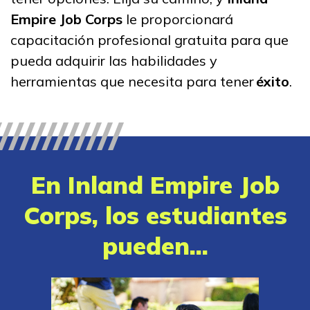
Administración de oficina
Empire Job Corps
le proporcionará
capacitación profesional gratuita para que
Artes culinarias
pueda adquirir las habilidades y
Asistente médico administrat
herramientas que necesita para tener
éxito
.
Asistente médico clínico
Ver más ...
En Inland Empire Job
Aprender más
Corps, los estudiantes
Estudiantes
pueden...
Padres/Influenciadores
Empleadores